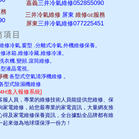
052855090
嘉義
三井冷氣維修
服務
三井冷氣維修
屏東
維修
服務
GE
90
077225451
屏東
三井冷氣維修
維修冷氣,窗型 .分離式冷氣.外機維修保養。
維修冰箱.維修冷藏.維修冷凍。
洗衣機.變頻.滾筒維修。
各型液晶電視。
機:
各型式空氣清淨機維修
。
各型式除濕機維修
24H進入報修系統]
客服人員，專業的維修技術人員能提供您維修、保
詢家電維修，給您最專業的家電資訊，大量網友推
心得及家電維修保養資訊，全台據點全品牌都有維
一起來做為地球環保淨一份力！