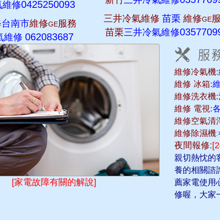
0425250093
氣維修
三井冷氣維修
苗栗
維修
GE
修
台南市
維修
服務
GE
0357709
苗栗
三井冷氣維修
062083687
氣維修
維修冷氣機:
維修 冰箱:
維修洗衣機:
維修 電視
:
維修空氣清淨
維修除濕機:
夜間報修:
[
親切熱忱的
養的相關諮
[家電故障有關的解說]
薦家電使用
修喔，大家